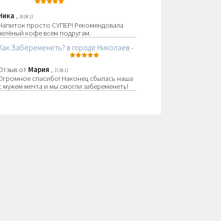
Ника
,
30.08.13
Напиток просто СУПЕР! Рекомендовала
зелёный кофе всем подругам.
Как Забеременеть? в городе Николаев
-
Отзыв от
Мария
,
17.08.13
Огромное спасибо! Наконец сбылась наша
с мужем мечта и мы смогли забеременеть!