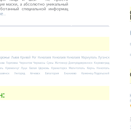
е маски, а абсолютно уникальный
аботанный специальной информац
...
орожье
Львов
Кривой Рог
Николаев
Николаев
Николаев
Мариуполь
Луганск
тава
Горловка
Чернигов
Черкассы
Сумы
Житомир
Днепродзержинск
Кировоград
оль
Кременчуг
Луцк
Белая Церковь
Краматорск
Мелитополь
Керчь
Никополь
лавянск
Ужгород
Алчевск
Евпатория
Енакиево
Каменец-Подольский
н: