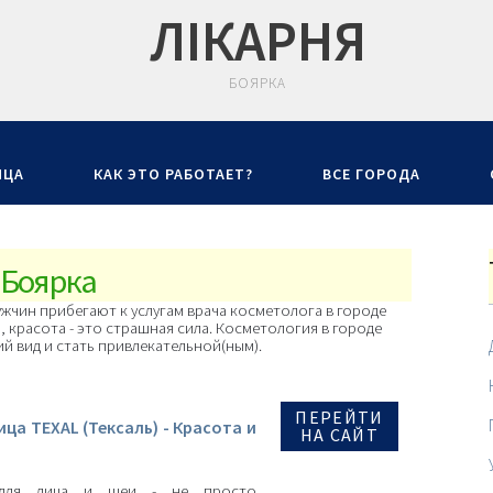
ЛIКАРНЯ
БОЯРКА
ИЦА
КАК ЭТО РАБОТАЕТ?
ВСЕ ГОРОДА
 Боярка
жчин прибегают к услугам врача косметолога в городе
о, красота - это страшная сила. Косметология в городе
 вид и стать привлекательной(ным).
ПЕРЕЙТИ
ица TEXAL (Тексаль) - Красота и
НА САЙТ
для лица и шеи - не просто