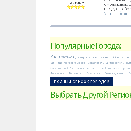
Рейтинг:
омолаживающи
продукт обр
Узнать больше
Популярные Города:
Киев
Харьков
Днепропетровск
Донецк
Одесса
Зап
Винница
Макеевка
Херсон
Севастополь
Симферополь
Пол
Хмельницкий
Черновцы
Ровно
Ивано-Франковск
Терноп
Лисичанск
Бердянск
Павлоград
Северодонецк
С
ПОЛНЫЙ СПИСОК ГОРОДОВ
Выбрать Другой Регио