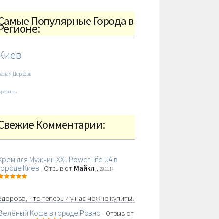
Самые Популярные Города в
Регионе:
Киев
Белая Церковь
Бровары
Свежие Комментарии:
Крем для Мужчин XXL Power Life UA в
городе Киев
- Отзыв от
Майкл
,
29.11.14
Здорово, что теперь и у нас можно купить!!
Зелёный Кофе в городе Ровно
- Отзыв от